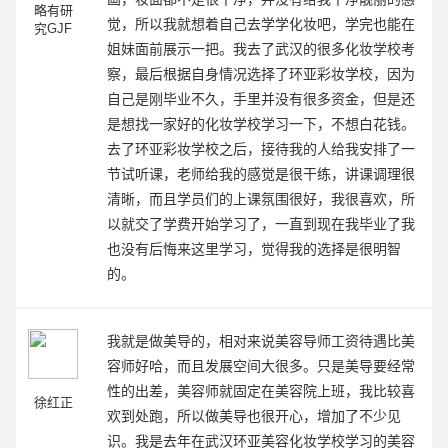
略有研
觉，所以我就想着自己去学学化妆吧，学完也能在
究GJF
姐妹面前展示一把。我去了武汉的很多化妆学校考
察，最后根据自身情况选择了环亚彩妆学校，因为
自己是刚毕业不久，手里并没有很多资金，但是还
是想找一家好的化妆学校学习一下，不想白花钱。
去了环亚彩妆学校之后，接待我的人给我安排了一
节试听课，老师给我的感觉是很干练，讲课调理很
清晰，而且学员们的上课氛围很好，我很喜欢，所
以就交了学费开始学习了，一直到现在我毕业了我
也没有后悔来这里学习，觉得我的选择是很明智
的。
我就是做美导的，相对来说美容导师工资待遇比美
容师好哈，而且发展空间大很多。只是美导要经常
性的出差，美容师就固定在美容院上班，我比较喜
徐红正
欢到处跑，所以做美导也很开心，增加了不少见
识。我是去年在武汉环亚美容化妆学校学习的美容