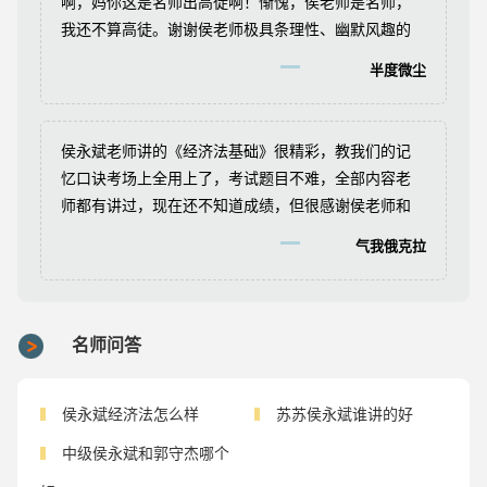
啊，妈你这是名师出高徒啊！惭愧，侯老师是名师，
我还不算高徒。谢谢侯老师极具条理性、幽默风趣的
课堂！难忘，难忘！
半度微尘
侯永斌老师讲的《经济法基础》很精彩，教我们的记
忆口诀考场上全用上了，考试题目不难，全部内容老
师都有讲过，现在还不知道成绩，但很感谢侯老师和
吴老师。
气我俄克拉
名师问答
侯永斌经济法怎么样
苏苏侯永斌谁讲的好
中级侯永斌和郭守杰哪个