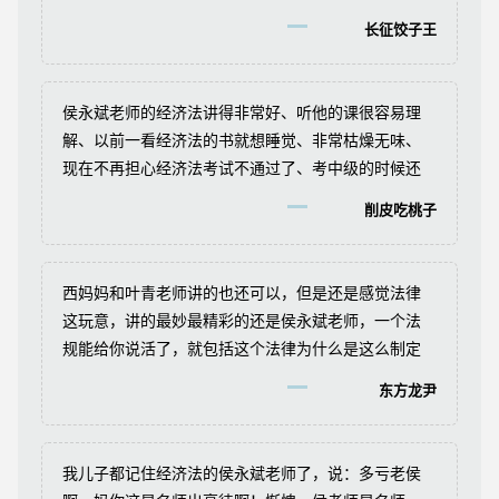
走的，如果注会也是侯老师，那么注会的经济法也就
长征饺子王
不在话下了，望侯老师能够考虑！考中级的时候就在
想如果侯老师讲中级经济法就好了，后来真的有侯老
师，欣喜若狂呀，当然也是顺利通过了，感谢侯老
侯永斌老师的经济法讲得非常好、听他的课很容易理
师！再次恭迎侯老师讲注会！
解、以前一看经济法的书就想睡觉、非常枯燥无味、
现在不再担心经济法考试不通过了、考中级的时候还
想听到侯老师的讲课、谢谢侯老师讲课非常生动有
削皮吃桃子
趣！！！
西妈妈和叶青老师讲的也还可以，但是还是感觉法律
这玩意，讲的最妙最精彩的还是侯永斌老师，一个法
规能给你说活了，就包括这个法律为什么是这么制定
的都可以明明白白的告诉你。知其然，更要知其所以
东方龙尹
然，现在还老回忆 对于这个法条 老候是怎么教我们理
解的。希望网校安排老候来讲税法~~~
我儿子都记住经济法的侯永斌老师了，说：多亏老侯