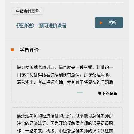
中级会计职称
试听
《经济法》- 预习进阶课程
学员评价
提到侯永斌老师讲课，简直就是一种享受，枯燥的一
门课程您讲得比看连续剧还有激情。讲课条理清晰、
深入浅出、考点把握准确，尤其善于将复杂的问题通
过通俗易懂的语言简单化。其深厚的会计、经济、法
乡下的马车
律理论功底和娴熟幽默的授课方式深受广大学员喜
爱。
侯永斌老师的经济法讲的真好，能不能见意侯老师讲
注会的经济法呀，因为开始接触侯老师的课是初级职
称，一路走来，初级、中级都是侯老师的课引领往前