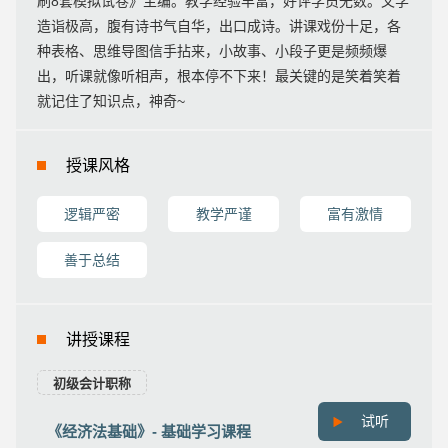
刷8套模拟试卷》主编。教学经验丰富，好评学员无数。文学
造诣极高，腹有诗书气自华，出口成诗。讲课戏份十足，各
种表格、思维导图信手拈来，小故事、小段子更是频频爆
出，听课就像听相声，根本停不下来！最关键的是笑着笑着
就记住了知识点，神奇~
授课风格
逻辑严密
教学严谨
富有激情
善于总结
讲授课程
初级会计职称
试听
《经济法基础》- 基础学习课程