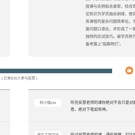
授课与实例贴合紧密，结合
论知识为学员抽丝剥缕，使
务课程的复杂问题简单化，
面问题口语化，并形成了一
独特的应试技巧。被学员称
备考路上“指路明灯”。
( 已有630人参与投票 )
听完安慧老师的课你绝对不会只是对
时小强css
悉，绝对下笔如有神。
人
听过安慧老师的课，通俗易懂，打比