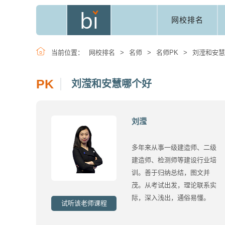
网校排名
当前位置：
网校排名
>
名师
>
名师PK
>
刘滢和安慧
PK
刘滢和安慧哪个好
刘滢
多年来从事一级建造师、二级
建造师、检测师等建设行业培
训。善于归纳总结，图文并
茂。从考试出发，理论联系实
际，深入浅出，通俗易懂。
试听该老师课程