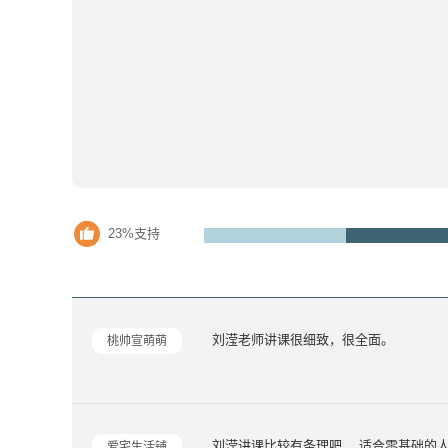
23%支持
刘滢老师讲课很细致，很全面。
桃帅宣萌萌
刘滢讲课比较有条理吧， 适合零基础的
爱宅生活铺