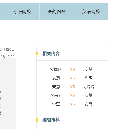
考研网校
医药网校
英语网校
04月20日
相关内容
18:42:51
安国庆
安慧
安慧
陈明
安慧
高玲玲
课
李昌春
安慧
授
李莹
安慧
长
式
编辑推荐
。