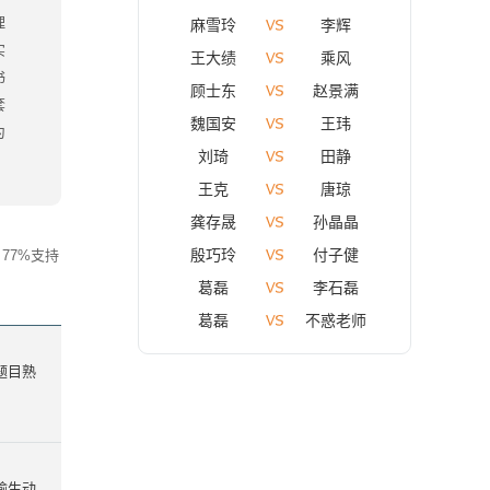
理
麻雪玲
李辉
实
王大绩
乘风
书
顾士东
赵景满
套
魏国安
王玮
为
刘琦
田静
王克
唐琼
龚存晟
孙晶晶
殷巧玲
付子健
77%支持
葛磊
李石磊
葛磊
不惑老师
题目熟
喻生动