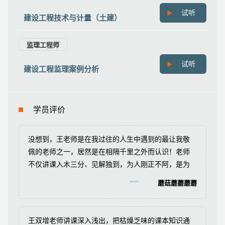
试听
建设工程技术与计量（土建）
监理工程师
试听
建设工程监理案例分析
学员评价
没想到，王老师是在我过往的人生中遇到的最让我敬
佩的老师之一，居然是在相隔千里之外而认识！老师
不仅讲课入木三分、见解独到，为人刚正不阿，是为
师者大家之风范！感谢老师的点拨和辛苦付出。祝老
蘑菇蘑蘑蘑蘑
师：身体健康，青松常在！
王双增老师讲课深入浅出，把枯燥乏味的课本知识通