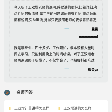
今天听了王双增老师的课间,感觉讲的很好,比较详细,考
点介绍的很清楚,每年考的例题课间也有介绍,重点频率
都有说明,受益匪浅,觉得只要按照老师的要求背熟肯定
考过。
曼曼
mmmmmmI
我是非专业、四十多岁、工作繁忙，根本没有大量时
间去学习，只能利用晚上的时间听课。听了王双增老
师两遍课终于听懂了，不仅学会了，也把每科都吃透
了，今年全部通过了，非常感激王双增老师，真是帮
敬关ya
了我大忙了，我向我们单位的老友们都推荐王双增老
师的课程。
名师问答
王双增计量讲得怎么样
王双增讲的怎么样