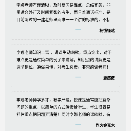
象！
李娜老师严谨清晰，及时复习易混点，总结完美，非
常适合外行及时间紧张的考生，而且普通话标准，是
目前听过的一建老师里面唯一一个讲的标准的，不标
准的真是听够了。。。
杨慌慌哒
李娜老师知识丰富 ，讲课生动幽默，重点突出，对于
难点更是通过简单的例子来讲解，知识点的讲解更是
透彻到位，通俗易懂，对考生负责。非常感谢老师！
忠感偬
李娜老师博学多才，教学严谨。授课是通常能把复杂
问题的重点，以简单的方式传授给学生，学生很容易
抓住重点把问题弄清楚！同时李娜老师的课幽默，有
趣，整个授课过程让人感觉轻松愉快！
烈火金克木