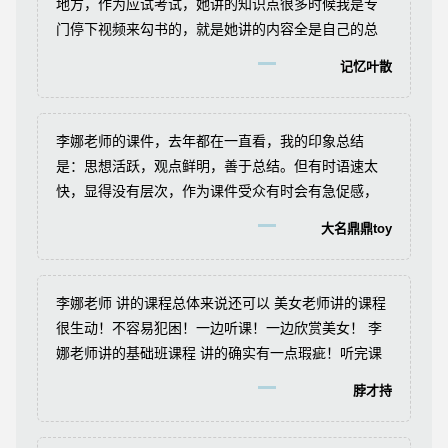
地方，作为应试考试，她讲的知识点很多时候我是专
门停下视频来勾书的，就是她讲的内容全是自己的总
结的不方便在教材上快速找到位置，这点感觉很不
记忆叶散
好。
李娜老师的课件，去年都在一直看，我的印象总结
是：思想活跃，观点鲜明，善于总结。但有时语速太
快，显得没有层次，作为课件受众有时会有急促感，
有点不舒服，这和职业讲师是有差异的，王英老师是
大名鼎鼎toy
高校高级讲师，她就能紧扣课件受众的心弦，能和你
产生更多学习共鸣，各有特点吧。。。。我这只是代
表个人观点，别无他意，希望同窗们今年能考出好成
李娜老师 讲的课程总体来说还可以 美女老师讲的课程
绩。
很生动！不容易犯困！一边听课！一边欣赏美女！ 李
娜老师讲的基础班课程 讲的确实有一点瑕疵！听完课
必须要仔细的去看书 要不然听不明白！ 不过现在的习
脖才持
题班 讲的非常好 很细致 而且每到练习题讲过之后 都
有相关的知识点讲解！这点非常好 可以让学员加深印