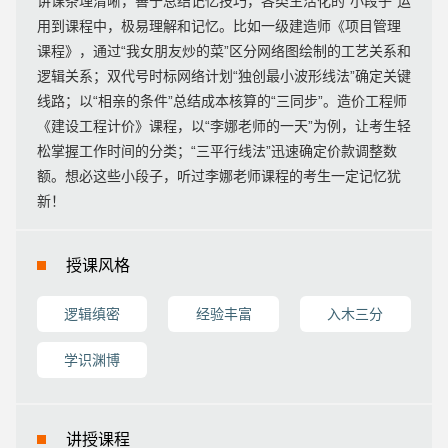
讲课条理清晰，善于总结记忆技巧，各类生活化的“小段子”运
用到课程中，极易理解和记忆。比如一级建造师《项目管理
课程》，通过“我女朋友炒的菜”区分网络图绘制的工艺关系和
逻辑关系；双代号时标网络计划“独创最小波形线法”确定关键
线路；以“相亲的条件”总结成本核算的“三同步”。造价工程师
《建设工程计价》课程，以“李娜老师的一天”为例，让考生轻
松掌握工作时间的分类；“三平行线法”迅速确定价款调整数
额。想必这些小段子，听过李娜老师课程的考生一定记忆犹
新！
授课风格
逻辑缜密
经验丰富
入木三分
学识渊博
讲授课程