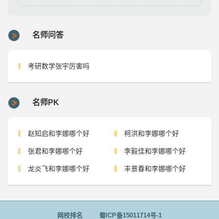
名师问答
考研数学张宇厉害吗
名师PK
赵知启和李娜哪个好
柯洪和李娜哪个好
张君和李娜哪个好
李毅佳和李娜哪个好
龙炎飞和李娜哪个好
丰景春和李娜哪个好
网校排名
蜀ICP备15011714号-1