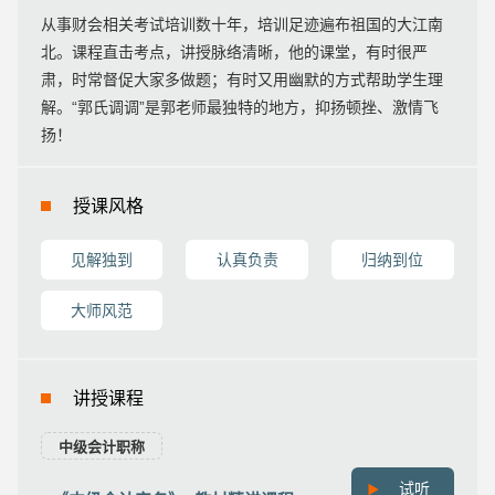
从事财会相关考试培训数十年，培训足迹遍布祖国的大江南
北。课程直击考点，讲授脉络清晰，他的课堂，有时很严
肃，时常督促大家多做题；有时又用幽默的方式帮助学生理
解。“郭氏调调”是郭老师最独特的地方，抑扬顿挫、激情飞
扬！
授课风格
见解独到
认真负责
归纳到位
大师风范
讲授课程
中级会计职称
试听