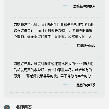
班。
浅笑轻吟梦故人
力挺郭建华老师，我们所N个同事都是听郭建华老师的
课程过得会计，而且分数都是75以上，老郭真的事掏
心掏肺，毫无保留的教学，又幽默，经常举反例，太
喜欢啦，手机屏保老郭照片有木有，希望各位考试的
红细胞windy
同学们珍惜这么好的一位老师！
习题好经典，难度对我来说还是比较大的~~~~但听完
后却发现真的非常好，有一种意犹味尽，越听越有的
感觉......郭老师说话非常的快，容不得你有半点的分
神，一定要集中精力仔细去听，真的能听出好多的知
黑色的冰红茶
识重点及难点，并且思路清晰，讲解的方法也很独
特！！如果有时间，听上几遍，把知识点串起来，记
住了，也许连习题都不用做~~~
名师问答