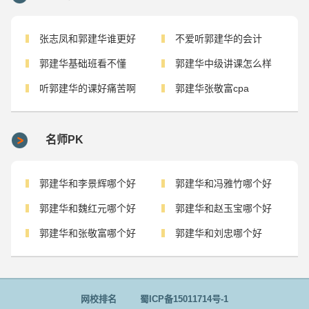
张志凤和郭建华谁更好
不爱听郭建华的会计
郭建华基础班看不懂
郭建华中级讲课怎么样
听郭建华的课好痛苦啊
郭建华张敬富cpa
名师PK
郭建华和李景辉哪个好
郭建华和冯雅竹哪个好
郭建华和魏红元哪个好
郭建华和赵玉宝哪个好
郭建华和张敬富哪个好
郭建华和刘忠哪个好
网校排名
蜀ICP备15011714号-1