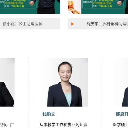
徐小鸥：公卫助理医师
俞庆东：乡村全科助理
钱韵文
邵启
名师，广
从事教学工作和执业药师资
医学硕