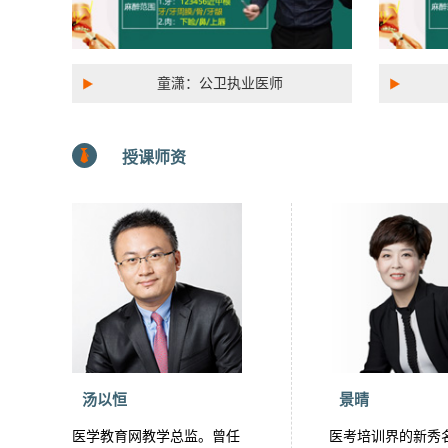
童潇：公卫执业医师
授课师资
汤以恒
景晴
医学教育网教学总监。曾任
医考培训界的新秀