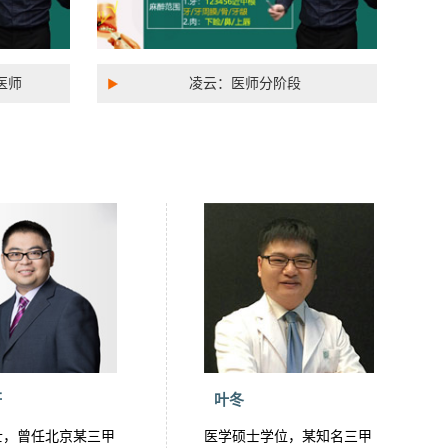
医师
凌云：医师分阶段
轩
叶冬
士，曾任北京某三甲
医学硕士学位，某知名三甲