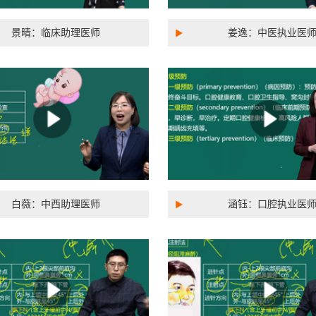
景晴：临床助理医师
姜逸：中医执业医
白薇：中西助理医师
涵钰：口腔执业医