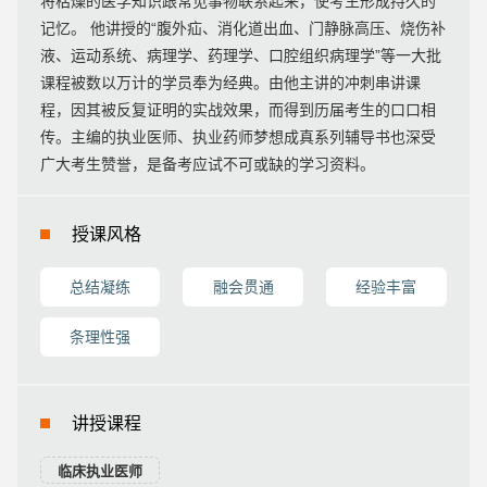
将枯燥的医学知识跟常见事物联系起来，使考生形成持久的
记忆。 他讲授的“腹外疝、消化道出血、门静脉高压、烧伤补
液、运动系统、病理学、药理学、口腔组织病理学”等一大批
课程被数以万计的学员奉为经典。由他主讲的冲刺串讲课
程，因其被反复证明的实战效果，而得到历届考生的口口相
传。主编的执业医师、执业药师梦想成真系列辅导书也深受
广大考生赞誉，是备考应试不可或缺的学习资料。
授课风格
总结凝练
融会贯通
经验丰富
条理性强
讲授课程
临床执业医师