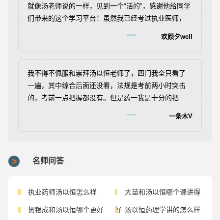
就像汤老师说的一样，见到一个“活的”，感谢他给同学
们带来的这个学习平台！虽然我已经考过执业医师，
但是听到他来合肥还是忍不住去听他的课，因为有你
欢颜夕well
们我们才这么顺利的考过执业医师，特别感激！
我不得不佩服和崇拜汤以恒老师了，四门我全只看了
一遍，其中综合后面还没看，法规是考前两小时突击
的，考前一点把握都没有。但是药一我是十分的把
握，虽然只听了一遍课，汤老师的声音口诀我怎么也
一条木V
忘不了，所以我不怕的。其他的看运气吧。因为考前
我做了手术没来得及复习了，只有凭看一次的印象来
拿分。没想到还真都通过了！特别是法规我是没动
过，硬是在考前两小时囫囵吞枣大致翻了下，没想到
名师问答
也过了！
执业药师汤以恒怎么样
大苗和汤以恒哪个课讲得
贺银成和汤以恒哪个更好
好
汤以恒药理学讲的怎么样