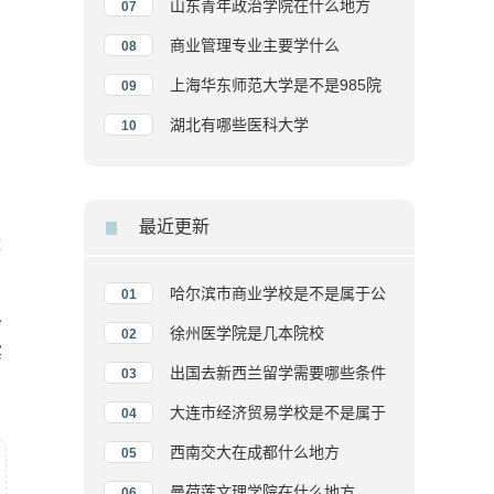
山东青年政治学院在什么地方
07
商业管理专业主要学什么
08
上海华东师范大学是不是985院
09
校
湖北有哪些医科大学
10
最近更新
运
品
哈尔滨市商业学校是不是属于公
01
人
办院校
徐州医学院是几本院校
02
实
出国去新西兰留学需要哪些条件
03
大连市经济贸易学校是不是属于
04
公办院校
西南交大在成都什么地方
05
曼荷莲文理学院在什么地方
06