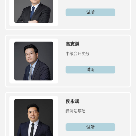
试听
高志谦
中级会计实务
试听
侯永斌
经济法基础
试听