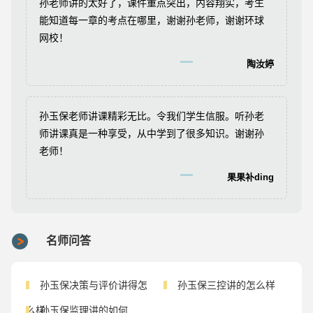
孙老师讲的太好了，课件重点突出，内容翔实，考生
能知道每一章的考点在哪里，谢谢孙老师，谢谢环球
网校！
陶汝婷
孙玉保老师讲课精彩无比。令我们学生信服。听孙老
师讲课真是一种享受，从中学到了很多知识。谢谢孙
老师！
果果补ding
名师问答
孙玉保决策与评价讲得怎
孙玉保三控讲的怎么样
么样
孙玉保监理讲的如何