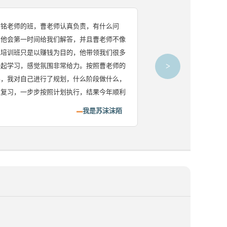
师的班，曹老师认真负责，有什么问
考市政一定要听三位老
论坛上很多人对
第一时间给我们解答，并且曹老师不像
铭、陈明、肖国祥，循
讲课四平八稳没
班只是以赚钱为目的，他带领我们很多
然。曹明铭老师
习，感觉氛围非常给力。按照曹老师的
>
解，提高了好几
对自己进行了规划，什么阶段做什么，
，一步步按照计划执行，结果今年顺利
我是苏沫沫陌