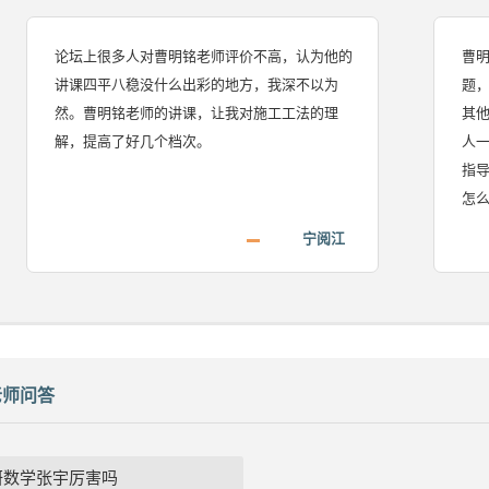
论坛上很多人对曹明铭老师评价不高，认为他的
曹明铭老
讲课四平八稳没什么出彩的地方，我深不以为
题，他会
然。曹明铭老师的讲课，让我对施工工法的理
其他培训
解，提高了好几个档次。
人一起学
指导，我
怎么复习
通过。
宁阅江
老师问答
研数学张宇厉害吗