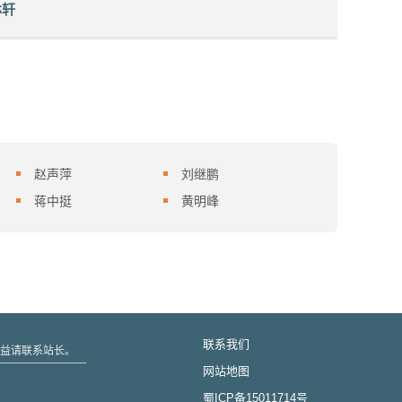
林轩
赵声萍
刘继鹏
蒋中挺
黄明峰
联系我们
的权益请联系站长。
网站地图
蜀ICP备15011714号