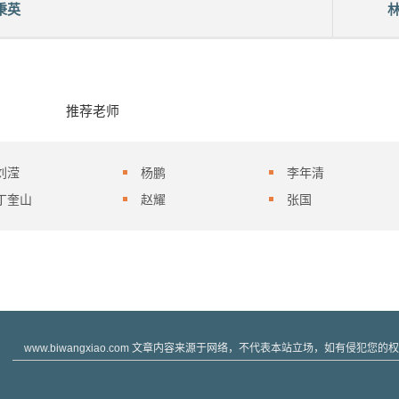
秉英
推荐老师
刘滢
杨鹏
李年清
丁奎山
赵耀
张国
www.biwangxiao.com 文章内容来源于网络，不代表本站立场，如有侵犯您