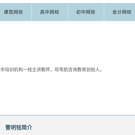
建筑网校
高中网校
初中网校
会计网校
上市培训机构一线主讲教师，现苇航咨询教育创始人。
曹明铭简介