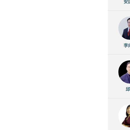
安
李
邱