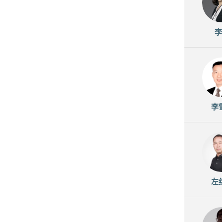
李
李
左