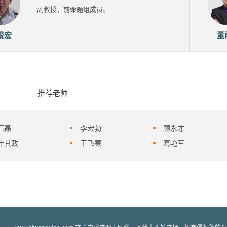
副教授，前命题组成员。
俊宏
董
推荐老师
石磊
李宏勃
顾永才
叶其政
王飞寒
葛艳军