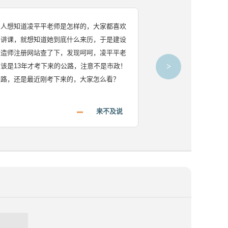
多人想知道凌平平老师是怎样的，大家都喜欢
凌平平红的时候
的讲课，就想知道她到底什么来历，于是建设
里闹事！凌老师
建造师注册网站查了下，发现呵呵，凌平平老
该是13年才考下来的公路，注意不是市政！
>
公路，还是最近刚考下来的，大家怎么看？
来不及说
heart