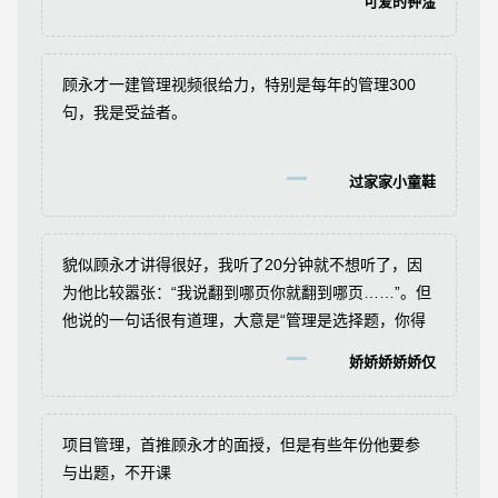
可爱的钟淦
顾永才一建管理视频很给力，特别是每年的管理300
句，我是受益者。
过家家小童鞋
貌似顾永才讲得很好，我听了20分钟就不想听了，因
为他比较嚣张：“我说翻到哪页你就翻到哪页……”。但
他说的一句话很有道理，大意是“管理是选择题，你得
78分和130是一样的。管理中80%的分数只集中在20%
娇娇娇娇娇仅
的内容里，所以，我的目标是花尽量少的时间攻克那
20%的内容，拿到80%的分数就好。”
项目管理，首推顾永才的面授，但是有些年份他要参
与出题，不开课