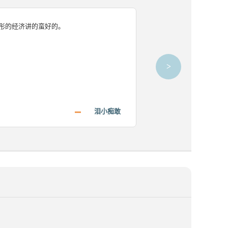
彤的经济讲的蛮好的。
可以去学天试听刘
刘志彤老师特别
>
泪小痴敢