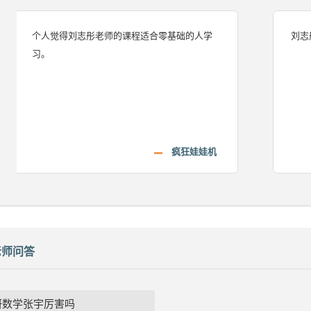
个人觉得刘志彤老师的课程适合零基础的人学
刘志
习。
疯狂娃娃机
老师问答
研数学张宇厉害吗