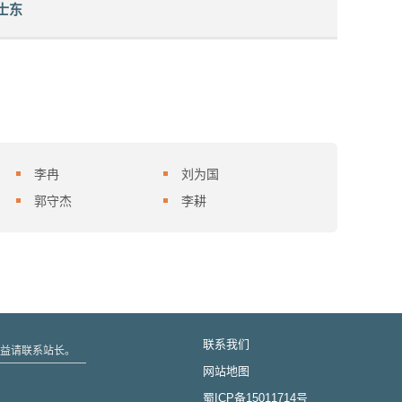
士东
李冉
刘为国
郭守杰
李耕
联系我们
的权益请联系站长。
网站地图
蜀ICP备15011714号