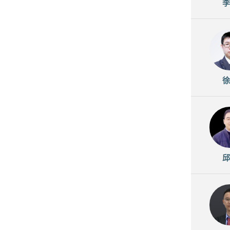
李
徐
邱