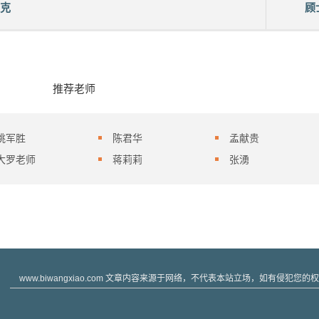
克
顾
推荐老师
姚军胜
陈君华
孟献贵
大罗老师
蒋莉莉
张湧
www.biwangxiao.com 文章内容来源于网络，不代表本站立场，如有侵犯您