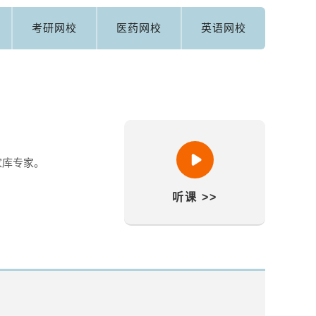
考研网校
医药网校
英语网校
家库专家。
听课 >>