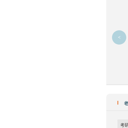
奏。
刘志彤老师比较细致。
<
肖萧
必需品泰
邦
考