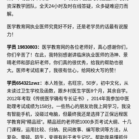
资深教学团队，全天24小时及时在线答疑，众多疑难迎刃而
解。
医学教育网执业医师究竟好不好，还是老学员的话最有说服
力！
学员 19830803：
医学教育网的各位老师好，真心感谢你们，
你们辛苦了！在此，我特别感谢讲临床执业医师的汤神、景
晴老师和邵启轩老师，你们真的很优秀，给我的帮助也很
大。医师考试结束了，我很有信心，给网校大写的赞！
学员654321zwz：
本人姓张，名旺宗，50岁，初中文化，从
未读过卫生学校及函数，跟乡村医生学医8个月，其余自学。
2012年考取《传统医学确有专长证书》，2014年我参加中医
助理考试成绩为158分。一些热心的朋友劝我上网学习，我没
有智能手机，没碰过电脑，但最终我还是选择了正保远程医
学教育网“精品班”。精品班的老师把1000多页考试大纲、十几
门课程，运用比较、归纳、民间故事、编写歌词等方法，从
复杂、零碎、陌生，变得有利于考生记忆。帮助我易懂抓住