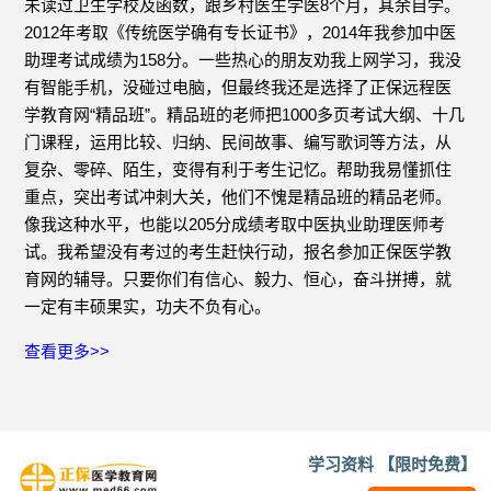
未读过卫生学校及函数，跟乡村医生学医8个月，其余自学。
2012年考取《传统医学确有专长证书》，2014年我参加中医
助理考试成绩为158分。一些热心的朋友劝我上网学习，我没
有智能手机，没碰过电脑，但最终我还是选择了正保远程医
学教育网“精品班”。精品班的老师把1000多页考试大纲、十几
门课程，运用比较、归纳、民间故事、编写歌词等方法，从
复杂、零碎、陌生，变得有利于考生记忆。帮助我易懂抓住
重点，突出考试冲刺大关，他们不愧是精品班的精品老师。
像我这种水平，也能以205分成绩考取中医执业助理医师考
试。我希望没有考过的考生赶快行动，报名参加正保医学教
育网的辅导。只要你们有信心、毅力、恒心，奋斗拼搏，就
一定有丰硕果实，功夫不负有心。
查看更多>>
学习资料 【限时免费】