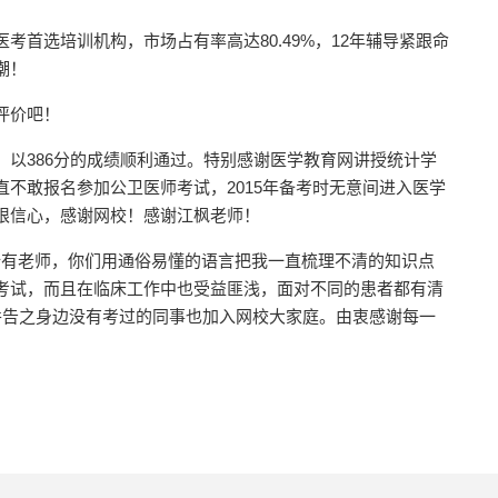
首选培训机构，市场占有率高达80.49%，12年辅导紧跟命
潮！
评价吧！
，以386分的成绩顺利通过。特别感谢医学教育网讲授统计学
不敢报名参加公卫医师考试，2015年备考时无意间进入医学
限信心，感谢网校！感谢江枫老师！
所有老师，你们用通俗易懂的语言把我一直梳理不清的知识点
考试，而且在临床工作中也受益匪浅，面对不同的患者都有清
并告之身边没有考过的同事也加入网校大家庭。由衷感谢每一