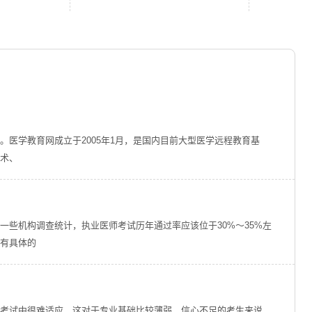
医学教育网成立于2005年1月，是国内目前大型医学远程教育基
术、
一些机构调查统计，执业医师考试历年通过率应该位于30%～35%左
没有具体的
考试中很难适应，这对于专业基础比较薄弱、信心不足的考生来说，