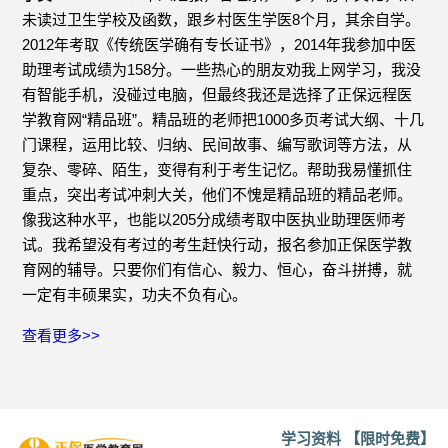
未读过卫生学校及函数，跟乡村医生学医8个月，其余自学。
2012年考取《传统医学确有专长证书》，2014年我参加中医
助理考试成绩为158分。一些热心的朋友劝我上网学习，我没
有智能手机，没碰过电脑，但最终我还是选择了正保远程医
学教育网“精品班”。精品班的老师把1000多页考试大纲、十几
门课程，运用比较、归纳、民间故事、编写歌词等方法，从
复杂、零碎、陌生，变得有利于考生记忆。帮助我易懂抓住
重点，突出考试冲刺大关，他们不愧是精品班的精品老师。
像我这种水平，也能以205分成绩考取中医执业助理医师考
试。我希望没有考过的考生赶快行动，报名参加正保医学教
育网的辅导。只要你们有信心、毅力、恒心，奋斗拼搏，就
一定有丰硕果实，功夫不负有心。
查看更多>>
学习资料 【限时免费】