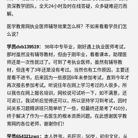
资深教学团队，全天24小时及时在线答疑，众多疑难迎刃而
解。
医学教育网执业医师辅导效果怎么样？不如来看看学员们怎
么说？
学员dxb139519：
98年中专毕业，刚好遇上执业医师考试，
那时虽然没有辅导教材，但由于刚毕业，看看课本，助理医
师还是一次性就过了。可到了考执业医师，虽然有辅导教
材，但连考了3年还是没有考过。当然也有工作原因，主要还
是看不进书，后来因为一些原因6年未参加考试，直到今年才
再次报名参加考试。听说往年在网上学习考过的人很多，所
以我也在网上报名培训，网校说可试听一下，如不满意，还
可退订。我试听后觉得还可以，所以坚持学习到考试，因时
间关系习题精讲班只简单听了一些，但最终还是考了410分，
终于解决了作为一名医生的根本资质问题。在此感谢医学教
育网的各位老师，谢谢你们！
学员654321zwz：
本人姓张，名旺宗，50岁，初中文化，从