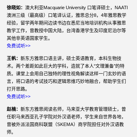
徐晓如：
澳大利亚Macquarie University 口笔译硕士，NAATI
澳洲三级（最高级）口笔译认证，雅思总分8，4年雅思教学
经验，留学两年期间边读书边在悉尼当地培训机构从事雅思
教学工作，曾教授中国大陆，台湾香港学生及印度尼泊尔等
其他非英语国家学生。
免费试听>>
王帆：
新东方雅思口语主讲，硕士英语教育，本科生物技
术。两个差距如此巨大的学科，造就了本人“文理兼备”的特
质。课堂上会用自己独特的理性视角解读这样一门玄妙的语
言，将口语的考试技巧和逻辑思维巧妙地融合，帮助学生们
打开思路。
免费试听>>
赵楠：
新东方雅思阅读名师，马来亚大学教育管理硕士，曾
任职马来西亚孔子学院对外汉语老师，学生来自世界各地，
曾被外派法国商科联盟（SKEMA）商学院担任对外汉语教
师。