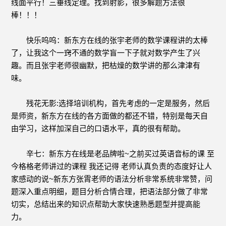
线面平行！三垂线定理。找到射影，很多解题方法很
棒！！！
快乐呜呜：新东方在线的张宇老师的数学课程讲的太棒
了，让我这个一窍不通的数学盲一下子就对数学产生了兴
趣。而且张宇老师很幽默，把枯燥的数学讲的那么津津有
味。
残花无影:选择培训机构，首先考虑的一定是服务，然后
是师资，新东方在线的各方面做的都还不错，特别是每天自
由学习，这样加深自己的口语水平，真的很有帮助。
辛七：新东方在线是老品牌啦~之前买过英语音标的课 至
今格格老师讲过的课程 我还记得 老师认真负责的态度好让人
家感动的说~新东方张霄老师的语法分析非常系统非常赞，问
题深入重点明细，题目分析合情合理，把语法部分做了非常
切实，总结出来的知识点帮助大家快速熟悉题型并提高能
力。